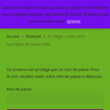
Skip
Dans la boutique, les jeux qui sont protégés sont destinés
Menu
to
search
aux boutiques ludiques des Hauts de France. N'hésitez pas
main
Recherche
à leur rendre visite !
Ignorer
de
content
produits
Accueil
Etoilium
Protégé : Livret Mon
quotidien de maternelle
Ce contenu est protégé par un mot de passe. Pour
le voir, veuillez saisir votre mot de passe ci-dessous :
Mot de passe :