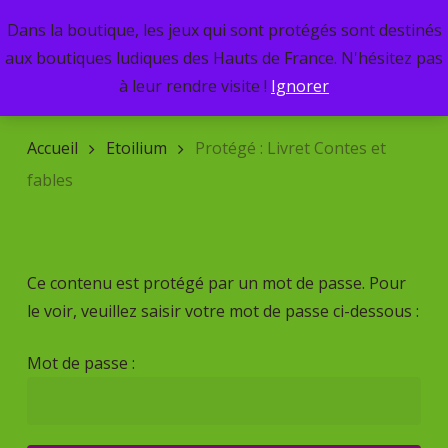
Skip
Dans la boutique, les jeux qui sont protégés sont destinés
Menu
to
search
aux boutiques ludiques des Hauts de France. N'hésitez pas
main
Recherche
à leur rendre visite !
Ignorer
de
content
produits
Accueil
Etoilium
Protégé : Livret Contes et
fables
Ce contenu est protégé par un mot de passe. Pour
le voir, veuillez saisir votre mot de passe ci-dessous :
Mot de passe :