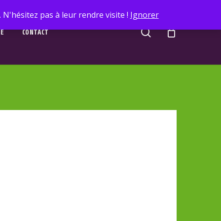
N'hésitez pas à leur rendre visite !
Ignorer
search
UE
CONTACT
ng_nimbus
dos_nimbus