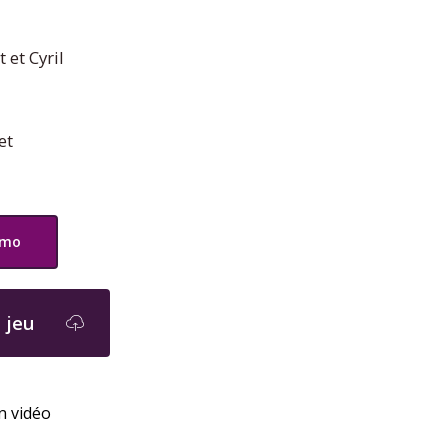
 et Cyril
et
émo
 jeu
en vidéo