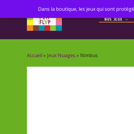
Skip
Dans la boutique, les jeux qui sont protégé
to
NOS JEUX
main
content
Accueil
»
Jeux Nuages
»
Nimbus
Recherc
de
produits
Hit enter 