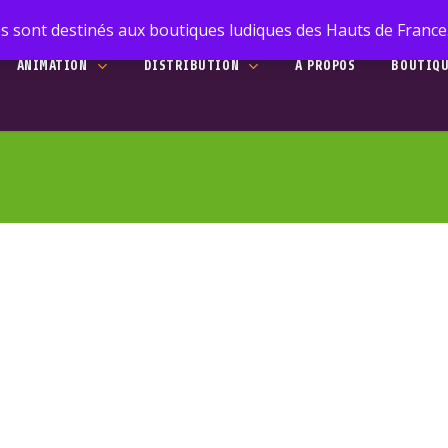
s sont destinés aux boutiques ludiques des Hauts de France. 
ANIMATION
DISTRIBUTION
A PROPOS
BOUTIQ
he
faci
to search or ESC to close