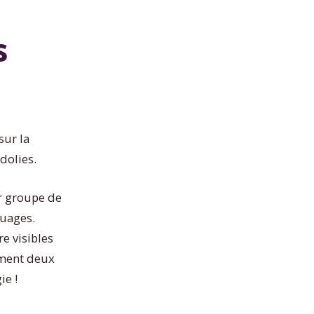
s
mock
up_bo
plate
sur la
dolies.
ar groupe de
nuages.
mock
re visibles
up_pl
rment deux
e !