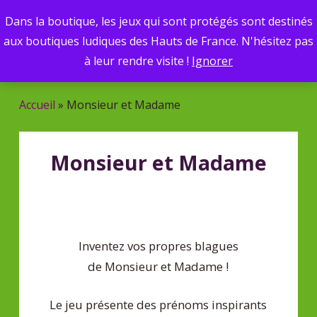
Skip
Dans la boutique, les jeux qui sont protégés sont destinés
Menu
to
search
aux boutiques ludiques des Hauts de France. N'hésitez pas
main
Recherche
à leur rendre visite !
Ignorer
de
content
produits
Accueil
»
Monsieur et Madame
Monsieur et Madame
Inventez vos propres blagues
de Monsieur et Madame !
Le jeu présente des prénoms inspirants