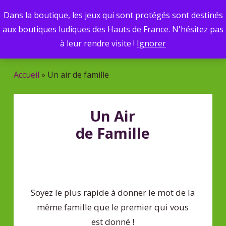
Skip
Dans la boutique, les jeux qui sont protégés sont destinés
Menu
to
search
aux boutiques ludiques des Hauts de France. N'hésitez pas
main
Recherche
à leur rendre visite !
Ignorer
de
content
produits
Accueil
»
Un air de famille
Un Air
de Famille
Soyez le plus rapide à donner le mot de la
même famille que le premier qui vous
est donné !