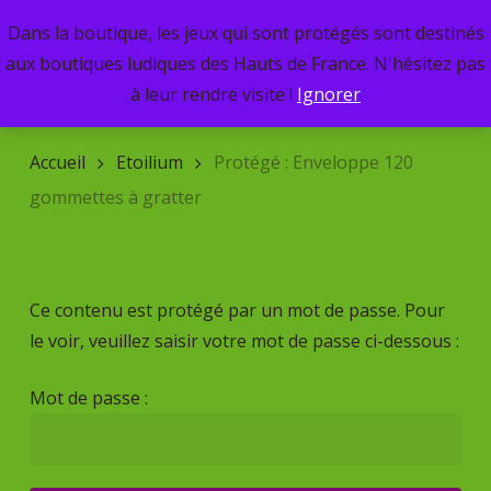
Skip
Dans la boutique, les jeux qui sont protégés sont destinés
Menu
to
search
aux boutiques ludiques des Hauts de France. N'hésitez pas
main
Recherche
à leur rendre visite !
Ignorer
de
content
produits
Accueil
Etoilium
Protégé : Enveloppe 120
gommettes à gratter
Ce contenu est protégé par un mot de passe. Pour
le voir, veuillez saisir votre mot de passe ci-dessous :
Mot de passe :