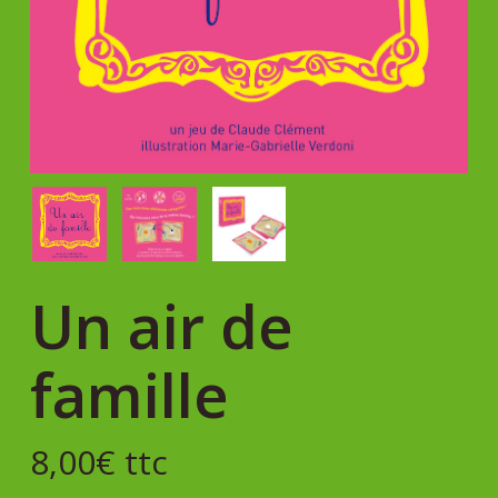
Un air de
famille
8,00
€
ttc