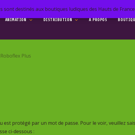
s sont destinés aux boutiques ludiques des Hauts de France. 
ANIMATION
DISTRIBUTION
A PROPOS
BOUTIQ
he
Roboflex Plus
to search or ESC to close
 est protégé par un mot de passe. Pour le voir, veuillez sais
se ci-dessous :