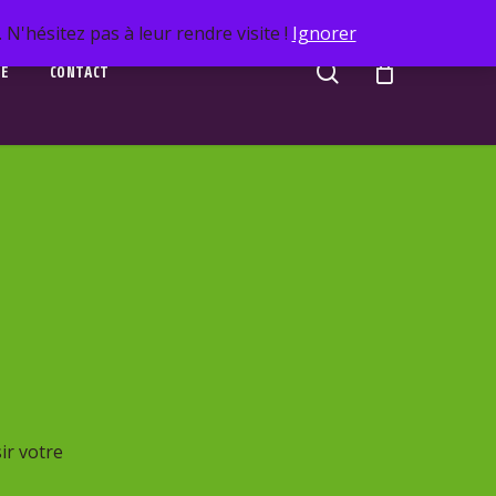
N'hésitez pas à leur rendre visite !
Ignorer
search
UE
CONTACT
ir votre