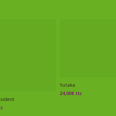
Ajouter Au Panier
Yutaka
24,00
€
ttc
Lire La Suite
ésident
tc