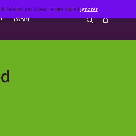
N'hésitez pas à leur rendre visite !
Ignorer
search
UE
CONTACT
rd