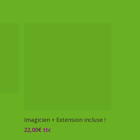
Ajouter Au Panier
Imagicien + Extension incluse !
22,00
€
ttc