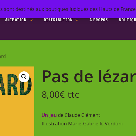
s sont destinés aux boutiques ludiques des Hauts de France. 
ANIMATION
DISTRIBUTION
A PROPOS
BOUTIQ
ard
Pas de léza
he
8,00
€
ttc
to search or ESC to close
Un jeu
de Claude Clément
Illustration Marie-Gabrielle Verdoni