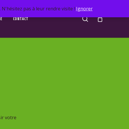
N'hésitez pas à leur rendre visite !
Ignorer
search
UE
CONTACT
ir votre