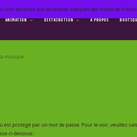
s sont destinés aux boutiques ludiques des Hauts de France. 
ANIMATION
DISTRIBUTION
A PROPOS
BOUTIQ
he
 la musique
to search or ESC to close
 est protégé par un mot de passe. Pour le voir, veuillez sais
se ci-dessous :