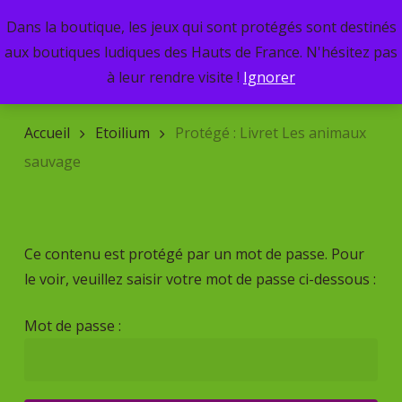
Skip
Dans la boutique, les jeux qui sont protégés sont destinés
Menu
to
search
aux boutiques ludiques des Hauts de France. N'hésitez pas
main
Recherche
à leur rendre visite !
Ignorer
de
content
produits
Accueil
Etoilium
Protégé : Livret Les animaux
sauvage
Ce contenu est protégé par un mot de passe. Pour
le voir, veuillez saisir votre mot de passe ci-dessous :
Mot de passe :