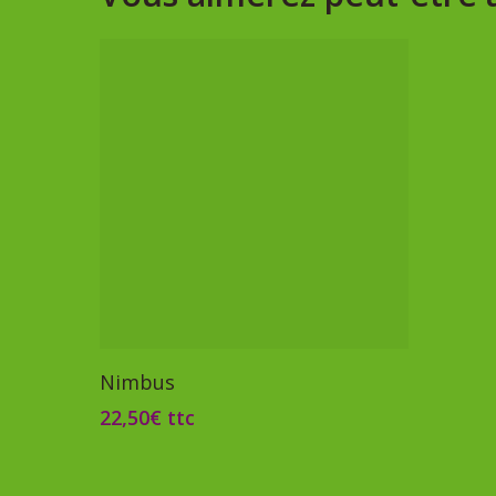
Ajouter Au Panier
Nimbus
22,50
€
ttc