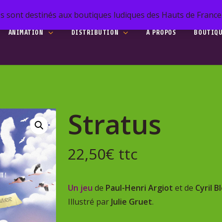
s sont destinés aux boutiques ludiques des Hauts de France. 
ANIMATION
DISTRIBUTION
A PROPOS
BOUTIQ
Stratus
22,50
€
ttc
he
Un jeu
de
Paul-Henri Argiot
et de
Cyril B
to search or ESC to close
Illustré par
Julie Gruet
.