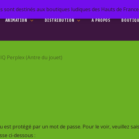
s sont destinés aux boutiques ludiques des Hauts de France. 
ANIMATION
DISTRIBUTION
A PROPOS
BOUTIQ
he
IQ Perplex (Antre du jouet)
to search or ESC to close
 est protégé par un mot de passe. Pour le voir, veuillez sais
se ci-dessous :