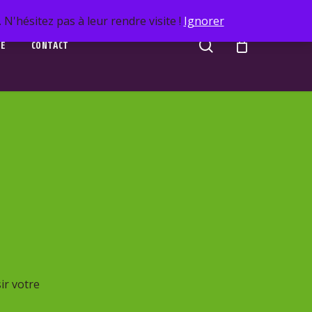
N'hésitez pas à leur rendre visite !
Ignorer
search
UE
CONTACT
ir votre