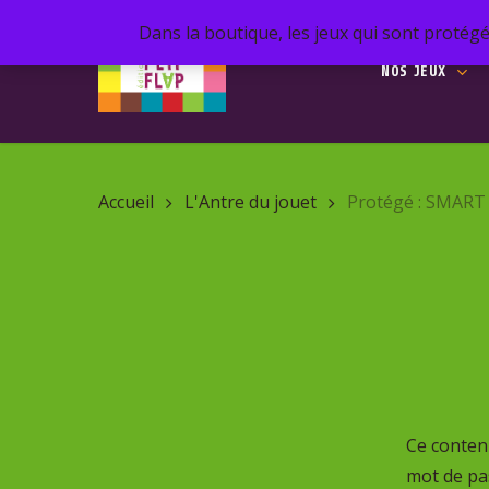
Skip
Dans la boutique, les jeux qui sont protégé
to
NOS JEUX
main
content
Recherc
de
Accueil
L'Antre du jouet
Protégé : SMART 
produits
Hit enter 
Ce contenu
mot de pas