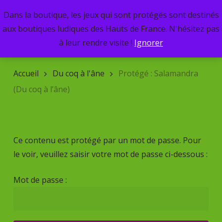
Skip
Dans la boutique, les jeux qui sont protégés sont destinés
Menu
to
search
aux boutiques ludiques des Hauts de France. N'hésitez pas
main
Recherche
à leur rendre visite !
Ignorer
de
content
produits
Accueil
Du coq à l'âne
Protégé : Salamandra
(Du coq à l’âne)
Ce contenu est protégé par un mot de passe. Pour
le voir, veuillez saisir votre mot de passe ci-dessous :
Mot de passe :