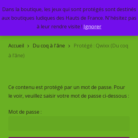
Skip
Dans la boutique, les jeux qui sont protégés sont destinés
Menu
to
search
aux boutiques ludiques des Hauts de France. N'hésitez pas
main
Recherche
à leur rendre visite !
Ignorer
de
content
produits
Accueil
Du coq à l'âne
Protégé : Qwixx (Du coq
à l’âne)
Ce contenu est protégé par un mot de passe. Pour
le voir, veuillez saisir votre mot de passe ci-dessous :
Mot de passe :