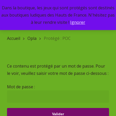
Skip
Dans la boutique, les jeux qui sont protégés sont destinés
Menu
to
search
aux boutiques ludiques des Hauts de France. N'hésitez pas
main
Recherche
à leur rendre visite !
Ignorer
de
content
produits
Accueil
Opla
Protégé : POC
Ce contenu est protégé par un mot de passe. Pour
le voir, veuillez saisir votre mot de passe ci-dessous :
Mot de passe :