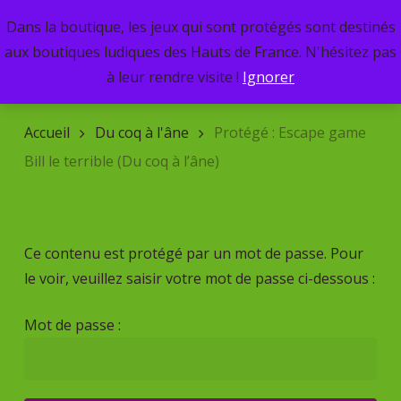
Skip
Dans la boutique, les jeux qui sont protégés sont destinés
Menu
to
search
aux boutiques ludiques des Hauts de France. N'hésitez pas
main
Recherche
à leur rendre visite !
Ignorer
de
content
produits
Accueil
Du coq à l'âne
Protégé : Escape game
Bill le terrible (Du coq à l’âne)
Ce contenu est protégé par un mot de passe. Pour
le voir, veuillez saisir votre mot de passe ci-dessous :
Mot de passe :