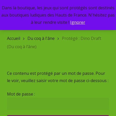
Skip
Dans la boutique, les jeux qui sont protégés sont destinés
Menu
to
search
aux boutiques ludiques des Hauts de France. N'hésitez pas
main
Recherche
à leur rendre visite !
Ignorer
de
content
produits
Accueil
Du coq à l'âne
Protégé : Dino Draft
(Du coq à l’âne)
Ce contenu est protégé par un mot de passe. Pour
le voir, veuillez saisir votre mot de passe ci-dessous :
Mot de passe :