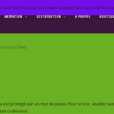
s sont destinés aux boutiques ludiques des Hauts de France. 
ANIMATION
DISTRIBUTION
A PROPOS
BOUTIQ
he
(Du coq à l’âne)
to search or ESC to close
 est protégé par un mot de passe. Pour le voir, veuillez sais
se ci-dessous :