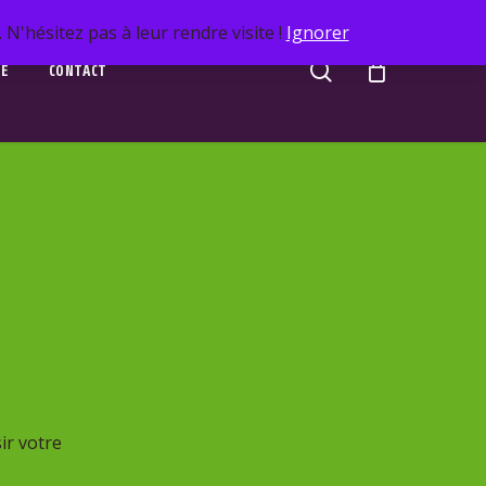
N'hésitez pas à leur rendre visite !
Ignorer
search
UE
CONTACT
ir votre