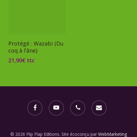
Ajouter Au Panier
Protégé : Wazabi (Du
coq à l’âne)
21,90
€
ttc
facebook
youtube
phone
email
© 2026 Flip Flap Editions. Site écoconçu par
WebMarketing