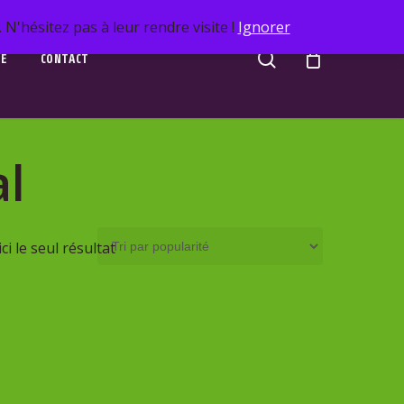
N'hésitez pas à leur rendre visite !
Ignorer
search
UE
CONTACT
al
ci le seul résultat