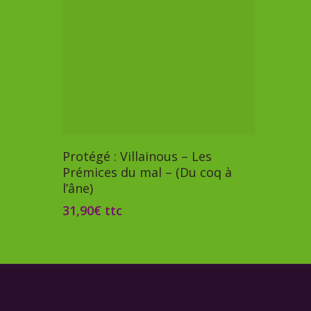
Ajouter Au Panier
Protégé : Villainous – Les
Prémices du mal – (Du coq à
l’âne)
31,90
€
ttc