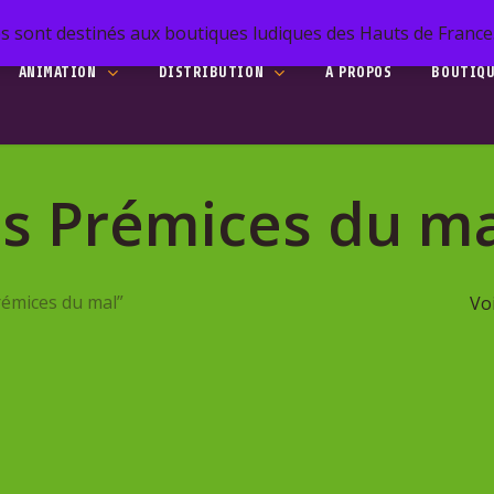
s sont destinés aux boutiques ludiques des Hauts de France. 
ANIMATION
DISTRIBUTION
A PROPOS
BOUTIQ
he
Les Prémices du m
to search or ESC to close
Prémices du mal”
Voi