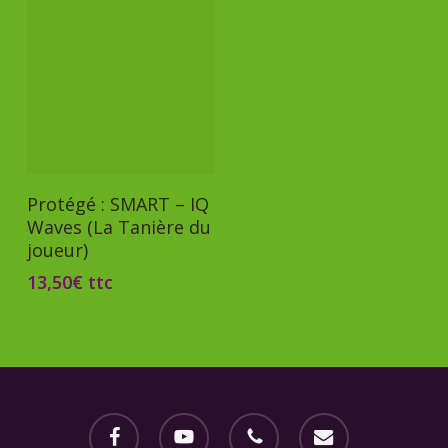
Ajouter Au Panier
Protégé : SMART – IQ
Waves (La Tanière du
joueur)
13,50
€
ttc
facebook
youtube
phone
email