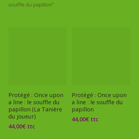
souffle du papillon”
Ajouter Au Panier
Ajouter Au Panier
Protégé : Once upon
Protégé : Once upon
a line : le souffle du
a line : le souffle du
papillon (La Tanière
papillon
du joueur)
44,00
€
ttc
44,00
€
ttc