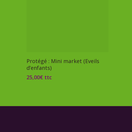
Ajouter Au Panier
Protégé : Mini market (Eveils
d’enfants)
25,00
€
ttc