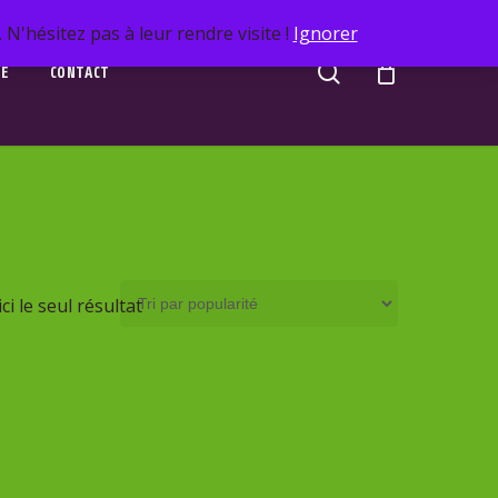
N'hésitez pas à leur rendre visite !
Ignorer
search
UE
CONTACT
ci le seul résultat