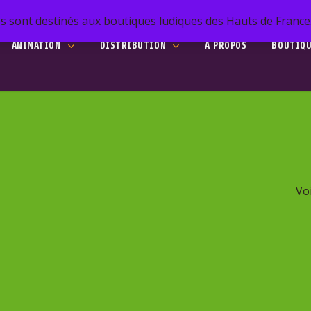
s sont destinés aux boutiques ludiques des Hauts de France. 
ANIMATION
DISTRIBUTION
A PROPOS
BOUTIQ
he
to search or ESC to close
Voi