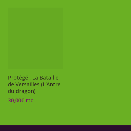
Ajouter Au Panier
Protégé : La Bataille
de Versailles (L’Antre
du dragon)
30,00
€
ttc