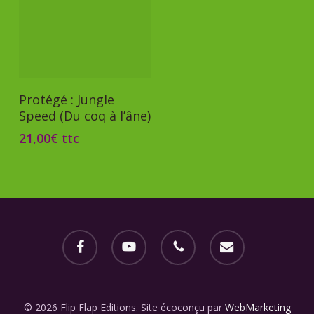
Ajouter Au Panier
Protégé : Jungle
Speed (Du coq à l’âne)
21,00
€
ttc
facebook
youtube
phone
email
© 2026 Flip Flap Editions. Site écoconçu par
WebMarketing