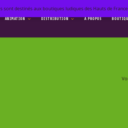
s sont destinés aux boutiques ludiques des Hauts de France. 
ANIMATION
DISTRIBUTION
A PROPOS
BOUTIQ
he
to search or ESC to close
Voi