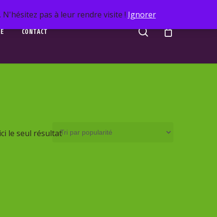
N'hésitez pas à leur rendre visite !
Ignorer
search
UE
CONTACT
ci le seul résultat