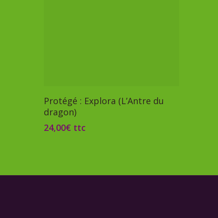
Ajouter Au Panier
Protégé : Explora (L’Antre du
dragon)
24,00
€
ttc