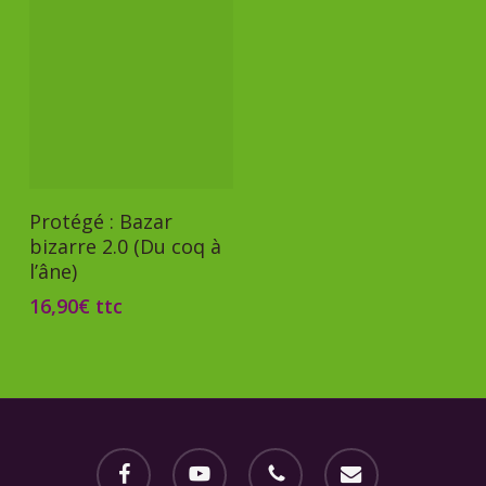
Ajouter Au Panier
Protégé : Bazar
bizarre 2.0 (Du coq à
l’âne)
16,90
€
ttc
facebook
youtube
phone
email