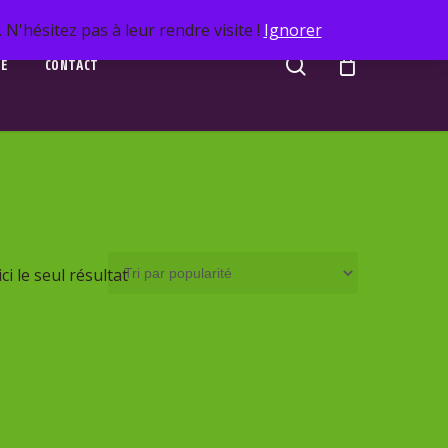
N'hésitez pas à leur rendre visite !
Ignorer
search
UE
CONTACT
ci le seul résultat