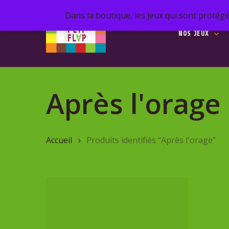
Skip
Dans la boutique, les jeux qui sont protégé
to
NOS JEUX
main
content
Recherc
de
Après l'orage
produits
Hit enter 
Accueil
Produits identifiés “Après l'orage”