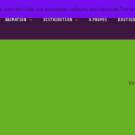
s sont destinés aux boutiques ludiques des Hauts de France. 
ANIMATION
DISTRIBUTION
A PROPOS
BOUTIQ
he
to search or ESC to close
Voi